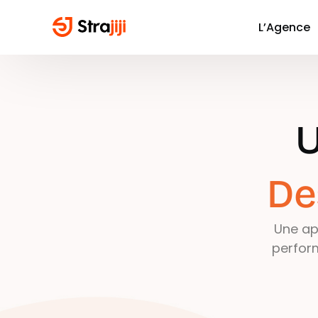
L’Agence
U
De
Une app
perfor