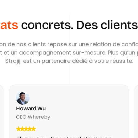
tats
concrets.
Des
clients
ion
de
nos
clients
repose
sur
une
relation
de
confi
t
et
un
accompagnement
sur-mesure.
Plus
qu’un
Strajiji
est
un
partenaire
dédié
à
votre
réussite.
Howard Wu
CEO Whereby