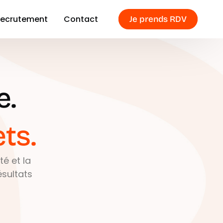
ecrutement
Contact
Je prends RDV
Google Ads
e.
Microsoft Ads
Meta Ads
Linkedin Ads
ts.
Tiktok Ads
té et la
sultats