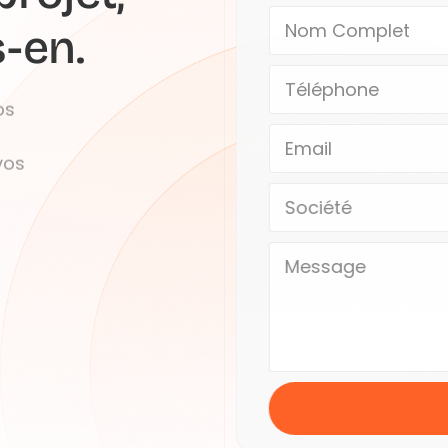
s-en.
os
vos