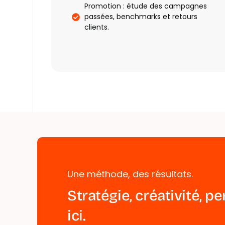
Promotion : étude des campagnes
passées, benchmarks et retours
clients.
Une méthode, des résultats.
S
t
r
a
t
é
g
i
e
,
c
r
é
a
t
i
v
i
t
é
,
p
e
i
c
i
.