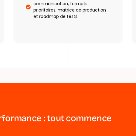
communication, formats
prioritaires, matrice de production
et roadmap de tests.
r
f
o
r
m
a
n
c
e
:
t
o
u
t
c
o
m
m
e
n
c
e