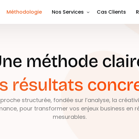
Méthodologie
Nos Services
Cas Clients
R
Référencement Payant
Social Media Ads
ne méthode clair
Social Media Management
Référencement Naturel
s résultats concre
roche structurée, fondée sur l’analyse, la créativi
mance, pour transformer vos enjeux business en ré
mesurables.