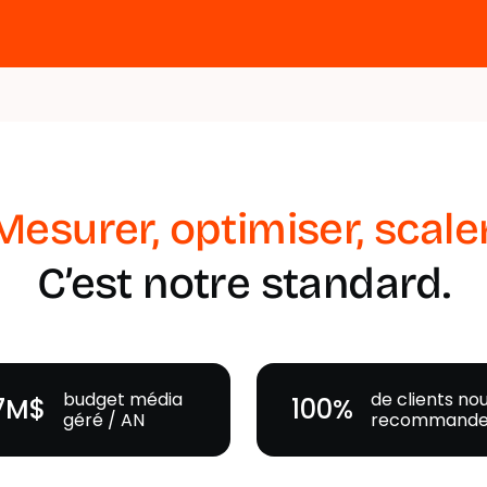
Mesurer, optimiser, scaler
C’est notre standard.
budget média
de clients no
7M$
100%
géré / AN
recommande