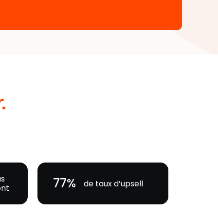
.
us
78%
de taux d’upsell
nt